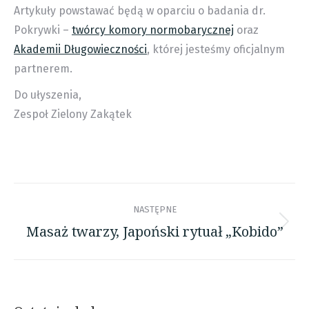
Artykuły powstawać będą w oparciu o badania dr.
Pokrywki –
twórcy komory normobarycznej
oraz
Akademii Długowieczności
, której jesteśmy oficjalnym
partnerem.
Do ułyszenia,
Zespoł Zielony Zakątek
Nawigacja
NASTĘPNE
wpisów
Masaż twarzy, Japoński rytuał „Kobido”
Następny
wpis: