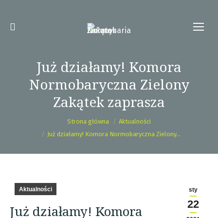
Już działamy! Komora
Normobaryczna Zielony
Zakątek zaprasza
Jesteś tutaj:
Strona główna
Aktualności
Już działamy! Komora Normobaryczna Zielony…
Aktualności
sty
22
Już działamy! Komora